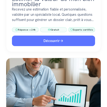
immobilier
Recevez une estimation fiable et personnalisée,
validée par un spécialiste local. Quelques questions
suffisent pour générer un dossier clair, prêt à vous
accompagner dans votre vente ou votre projet
Réponse < 24h
Gratuit
Experts certifiés
immobilier. Gratuit, sans engagement, 100 %
confiance.
Découvrir