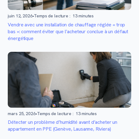
juin 12, 2026
•
Temps de lecture :
13
minutes
Vendre avec une installation de chauffage réglée « trop
bas »: comment éviter que l’acheteur conclue à un défaut
énergétique
mars 25, 2026
•
Temps de lecture :
13
minutes
Détecter un problème d’humidité avant d’acheter un
appartement en PPE (Genève, Lausanne, Riviera)