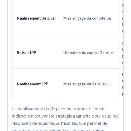
Opti
fisca
Nantissement 3e pilier
Mise en gage du compte 3a.
maxi
Rent
intac
Augm
les f
Retrait LPP
Utilisation du capital 2e pilier.
prop
dispo
Pas 
de re
Nantissement LPP
Mise en gage du 2e pilier.
Rent
prése
Le nantissement du 3e pilier avec amortissement
indirect est souvent la stratégie gagnante pour ceux qui
disposent de liquidités suffisantes. Elle permet de
maximiser les déductions fiscales tout en faisant