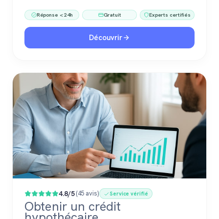
accompagner dans votre vente ou votre projet
Réponse < 24h
Gratuit
Experts certifiés
immobilier. Gratuit, sans engagement, 100 %
confiance.
Découvrir
4.8/5
(45 avis)
Service vérifié
Obtenir un crédit
hypothécaire