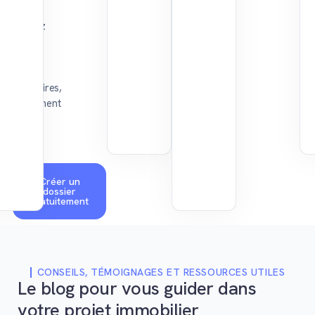
:
avancez
avec
les
bons
partenaires,
simplement
et
sans
stress.
Créer un
dossier
gratuitement
CONSEILS, TÉMOIGNAGES ET RESSOURCES UTILES
Le blog pour vous guider dans
votre projet immobilier