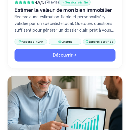
4.9/5
(70 avis)
Service vérifié
Estimer la valeur de mon bien immobilier
Recevez une estimation fiable et personnalisée,
validée par un spécialiste local. Quelques questions
suffisent pour générer un dossier clair, prêt à vous
accompagner dans votre vente ou votre projet
Réponse < 24h
Gratuit
Experts certifiés
immobilier. Gratuit, sans engagement, 100 %
confiance.
Découvrir