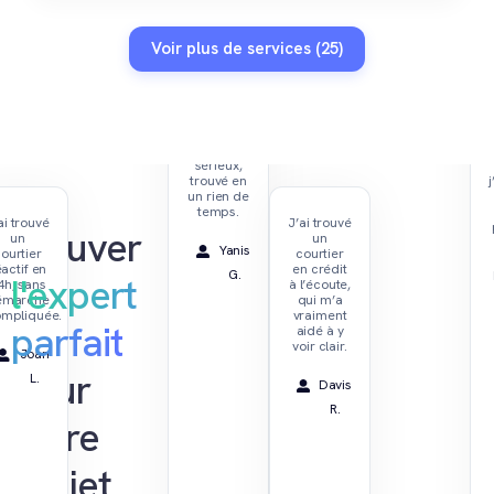
Voir plus de services (25)
Un
architecte
sérieux,
trouvé en
un rien de
temps.
ai trouvé
J’ai trouvé
Trouver
un
un
Yanis
ourtier
courtier
éactif en
en crédit
G.
l'expert
4h, sans
à l’écoute,
émarche
qui m’a
mpliquée.
vraiment
parfait
aidé à y
voir clair.
Joan
pour
L.
Davis
R.
votre
projet