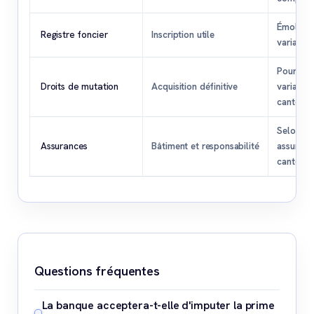
Émolume
Registre foncier
Inscription utile
variable
Pourcen
Droits de mutation
Acquisition définitive
variable
canton
Selon
Assurances
Bâtiment et responsabilité
assureur
canton
Questions fréquentes
La banque acceptera-t-elle d'imputer la prime