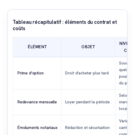
Tableau récapitulatif : éléments du contrat et
coûts
NIVEAU
ÉLÉMENT
OBJET
COÛ
Souvent
quelque
Prime d'option
Droit d'acheter plus tard
pourcent
du prix
Selon
Redevance mensuelle
Loyer pendant la période
marché
local
Varie se
Émoluments notariaux
Rédaction et sécurisation
canton e
complexi