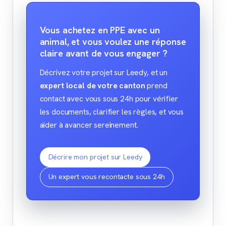
Vous achetez en PPE avec un
animal, et vous voulez une réponse
claire avant de vous engager ?
Décrivez votre projet sur Leedy, et un
expert local de votre canton
prend
contact avec vous sous 24h pour vérifier
les documents, clarifier les règles, et vous
aider à avancer sereinement.
Décrire mon projet sur Leedy
Un expert vous recontacte sous 24h