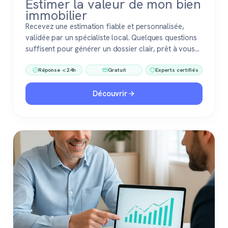
Estimer la valeur de mon bien
immobilier
Recevez une estimation fiable et personnalisée,
validée par un spécialiste local. Quelques questions
suffisent pour générer un dossier clair, prêt à vous
accompagner dans votre vente ou votre projet
Réponse < 24h
Gratuit
Experts certifiés
immobilier. Gratuit, sans engagement, 100 %
confiance.
Découvrir