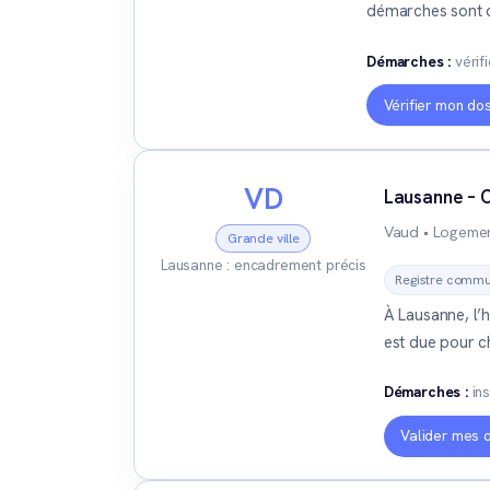
démarches sont c
Démarches :
vérif
Vérifier mon do
VD
Lausanne –
Vaud • Logemen
Grande ville
Lausanne : encadrement précis
Registre commu
À Lausanne, l’
est due pour ch
Démarches :
ins
Valider mes 