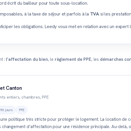
ord écrit du bailleur pour toute sous-location.
mposables, à la taxe de séjour et parfois à la
TVA
si les prestatio
iciper les obligations. Leedy vous met en relation avec un expert l
nt :
l’affectation du bien
, le
règlement de PPE
, les
démarches co
 et Canton
ts entiers, chambres, PPE
 90 jours
PPE
ne politique très stricte pour protéger le logement. La location de 
 changement d’affectation pour une résidence principale. Au-delà, o