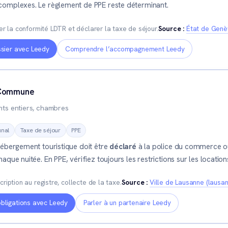
omplexes. Le règlement de PPE reste déterminant.
ier la conformité LDTR et déclarer la taxe de séjour.
Source :
État de Genèv
ssier avec Leedy
Comprendre l’accompagnement Leedy
 Commune
ts entiers, chambres
nal
Taxe de séjour
PPE
hébergement touristique doit être
déclaré
à la police du commerce ou
aque nuitée. En PPE, vérifiez toujours les restrictions sur les locatio
cription au registre, collecte de la taxe.
Source :
Ville de Lausanne (lausan
obligations avec Leedy
Parler à un partenaire Leedy