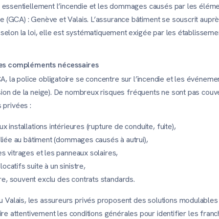
re essentiellement l’incendie et les dommages causés par les éléme
e (GCA) : Genève et Valais. L’assurance bâtiment se souscrit aupr
 selon la loi, elle est systématiquement exigée par les établissemen
les compléments nécessaires
 la police obligatoire se concentre sur l’incendie et les événemen
sion de la neige). De nombreux risques fréquents ne sont pas couve
privées :
x installations intérieures (rupture de conduite, fuite),
e liée au bâtiment (dommages causés à autrui),
es vitrages et les panneaux solaires,
catifs suite à un sinistre,
e, souvent exclu des contrats standards.
 Valais, les assureurs privés proposent des solutions modulables
lire attentivement les conditions générales pour identifier les franc