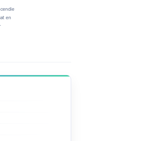
ncendie
at en
r