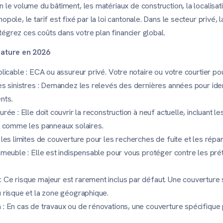
n le volume du bâtiment, les matériaux de construction, la localisa
opole, le tarif est fixé par la loi cantonale. Dans le secteur privé
Intégrez ces coûts dans votre plan financier global.
gnature en 2026
plicable : ECA ou assureur privé. Votre notaire ou votre courtier po
es sinistres : Demandez les relevés des dernières années pour iden
nts.
rée : Elle doit couvrir la reconstruction à neuf actuelle, incluant l
es comme les panneaux solaires.
 les limites de couverture pour les recherches de fuite et les rép
mmeuble : Elle est indispensable pour vous protéger contre les prét
 Ce risque majeur est rarement inclus par défaut. Une couverture 
u risque et la zone géographique.
 : En cas de travaux ou de rénovations, une couverture spécifique 