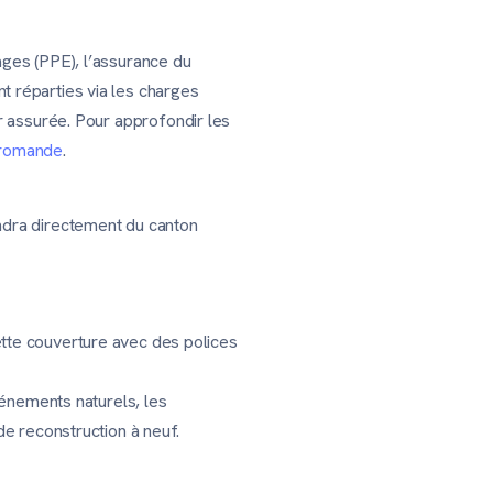
ages (PPE), l’assurance du
t réparties via les charges
ur assurée. Pour approfondir les
e romande
.
endra directement du canton
ette couverture avec des polices
vénements naturels, les
de reconstruction à neuf.