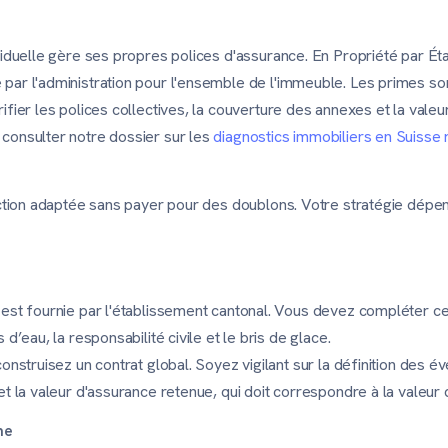
viduelle gère ses propres polices d'assurance. En Propriété par Ét
ar l'administration pour l'ensemble de l'immeuble. Les primes son
ifier les polices collectives, la couverture des annexes et la vale
consulter notre dossier sur les
diagnostics immobiliers en Suiss
tection adaptée sans payer pour des doublons. Votre stratégie dép
est fournie par l'établissement cantonal. Vous devez compléter c
d’eau, la responsabilité civile et le bris de glace.
onstruisez un contrat global. Soyez vigilant sur la définition des é
t la valeur d'assurance retenue, qui doit correspondre à la valeur 
me