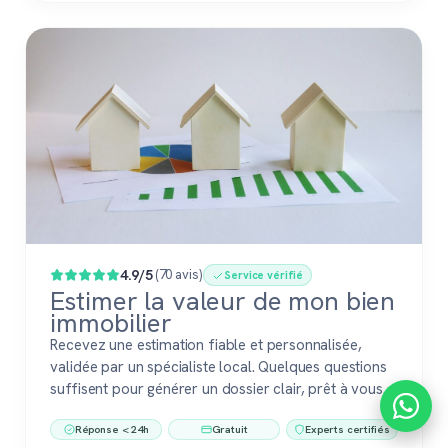
4.9/5
(70 avis)
Service vérifié
Estimer la valeur de mon bien
immobilier
Recevez une estimation fiable et personnalisée,
validée par un spécialiste local. Quelques questions
suffisent pour générer un dossier clair, prêt à vous
accompagner dans votre vente ou votre projet
Réponse < 24h
Gratuit
Experts certifiés
immobilier. Gratuit, sans engagement, 100 %