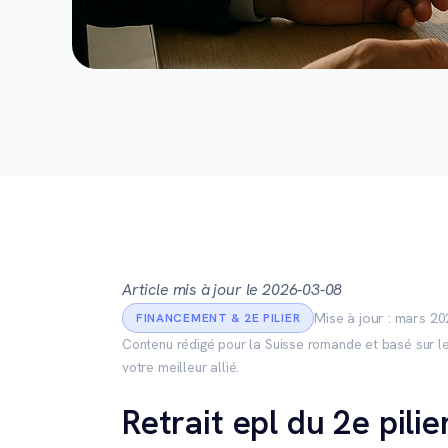
Article mis à jour le 2026-03-08
Mise à jour : mars 2
FINANCEMENT & 2E PILIER
Contenu rédigé pour la Suisse romande et basé sur le
votre meilleur allié.
Retrait epl du 2e pili