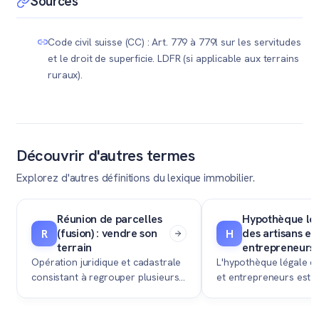
Sources
frais pour vos acheteurs.
ou à la hausse générale du marché immobilier suisse.
Contrairement à la pleine propriété, vous ne profitez
Code civil suisse (CC) : Art. 779 à 779l sur les servitudes
pas de la plus-value fulgurante du terrain nu, qui reste
et le droit de superficie. LDFR (si applicable aux terrains
acquise au propriétaire foncier.
ruraux).
Découvrir d'autres termes
Explorez d'autres définitions du lexique immobilier.
Réunion de parcelles
Hypothèque lé
(fusion) : vendre son
des artisans et
R
H
terrain
entrepreneurs 
Opération juridique et cadastrale
L'hypothèque légale de
consistant à regrouper plusieurs
et entrepreneurs est u
biens-fonds contigus en un seul
gage permettant à une
immeuble au Registre foncier afin
impayée de garantir s