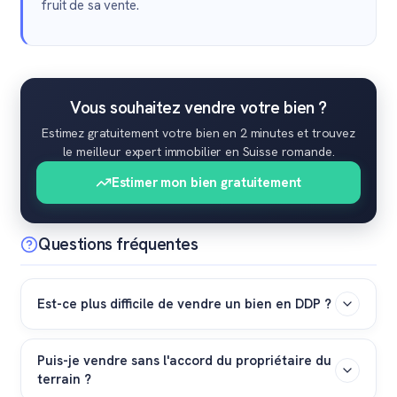
fruit de sa vente.
Vous souhaitez vendre votre bien ?
Estimez gratuitement votre bien en 2 minutes et trouvez
le meilleur expert immobilier en Suisse romande.
Estimer mon bien gratuitement
Questions fréquentes
Est-ce plus difficile de vendre un bien en DDP ?
Pas nécessairement, mais le processus est différent. Le
Puis-je vendre sans l'accord du propriétaire du
prix de vente affiché est plus bas, ce qui attire plus
terrain ?
d'acheteurs. Cependant, la clientèle doit comprendre