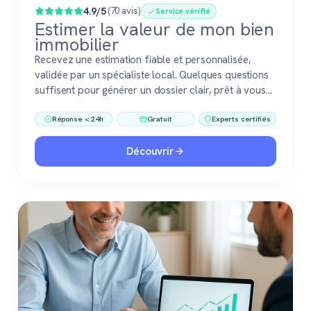
4.9/5
(70 avis)
Service vérifié
Estimer la valeur de mon bien
immobilier
Recevez une estimation fiable et personnalisée,
validée par un spécialiste local. Quelques questions
suffisent pour générer un dossier clair, prêt à vous
accompagner dans votre vente ou votre projet
Réponse < 24h
Gratuit
Experts certifiés
immobilier. Gratuit, sans engagement, 100 %
confiance.
Découvrir