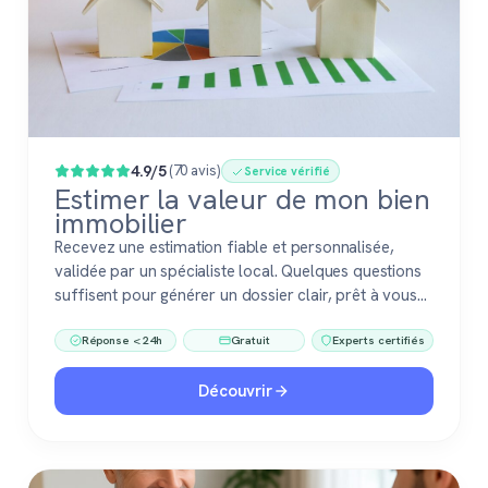
4.9/5
(70 avis)
Service vérifié
Estimer la valeur de mon bien
immobilier
Recevez une estimation fiable et personnalisée,
validée par un spécialiste local. Quelques questions
suffisent pour générer un dossier clair, prêt à vous
accompagner dans votre vente ou votre projet
Réponse < 24h
Gratuit
Experts certifiés
immobilier. Gratuit, sans engagement, 100 %
confiance.
Découvrir