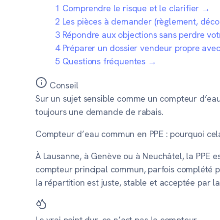
1
Comprendre le risque et le clarifier
→
2
Les pièces à demander (règlement, décom
3
Répondre aux objections sans perdre votr
4
Préparer un dossier vendeur propre ave
5
Questions fréquentes
→
Conseil
Sur un sujet sensible comme un compteur d’eau 
toujours une demande de rabais.
Compteur d’eau commun en PPE : pourquoi cel
À Lausanne, à Genève ou à Neuchâtel, la PPE es
compteur principal commun, parfois complété p
la répartition est juste, stable et acceptée par l
Le vrai point dur, ce n’est pas le compteur