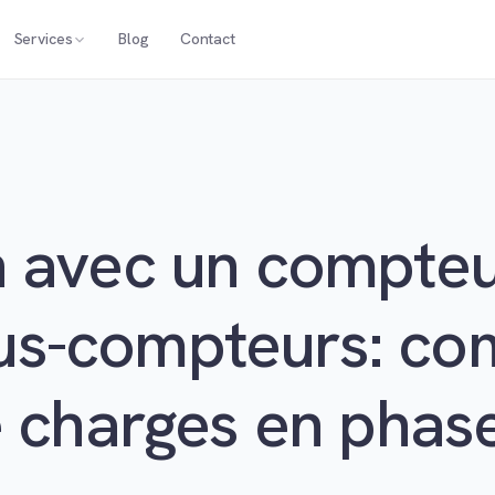
Services
Blog
Contact
n avec un compteu
s-compteurs: co
e charges en phas