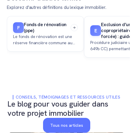
Explorez d'autres définitions du lexique immobilier.
Fonds de rénovation
Exclusion d’un
F
(ppe)
copropriétaire 
E
forcée) : guide 
Le fonds de rénovation est une
Procédure judiciaire ult
réserve financière commune au
649b CC) permettant à
sein d'une Propriété par Étages
communauté des copro
(PPE), destinée à financer les
d'exclure un membre 
futurs travaux d'entretien majeurs
comportement intolér
de l'immeuble.
forçant la vente de sa 
CONSEILS, TÉMOIGNAGES ET RESSOURCES UTILES
Le blog pour vous guider dans
votre projet immobilier
Tous nos articles