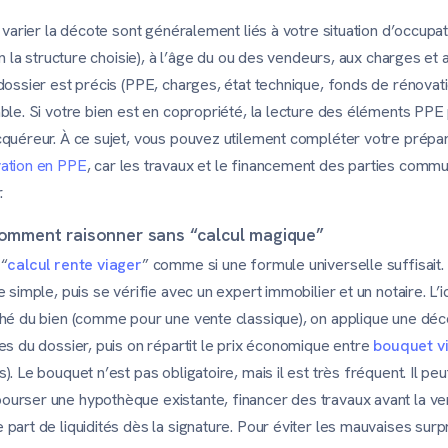
 varier la décote sont généralement liés à votre situation d’occupat
n la structure choisie), à l’âge du ou des vendeurs, aux charges et au
dossier est précis (PPE, charges, état technique, fonds de rénovat
ble. Si votre bien est en copropriété, la lecture des éléments PPE 
cquéreur. À ce sujet, vous pouvez utilement compléter votre prépar
ation en PPE
, car les travaux et le financement des parties comm
.
 comment raisonner sans “calcul magique”
 “
calcul rente viager
” comme si une formule universelle suffisait.
 simple, puis se vérifie avec un expert immobilier et un notaire. L’
ché du bien (comme pour une vente classique), on applique une dé
es du dossier, puis on répartit le prix économique entre
bouquet v
). Le bouquet n’est pas obligatoire, mais il est très fréquent. Il p
urser une hypothèque existante, financer des travaux avant la ven
art de liquidités dès la signature. Pour éviter les mauvaises surpri