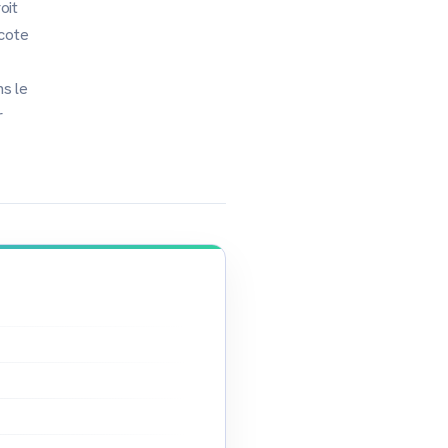
oit
écote
ns le
r