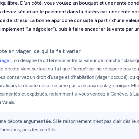
 équilibre. D’un côté, vous voulez un bouquet et une rente coh
us devez sécuriser le paiement dans la durée, car une rente n
ce de stress. La bonne approche consiste à partir d’une valeur
 simplement “la négocier”), puis à faire encadrer la vente par 
e en viager: ce qui la fait varier
iager
, on désigne la différence entre la valeur de marché “classi
te décote vient surtout du fait que l’acquéreur ne récupère pas tout
us conservez un droit d’usage et d’habitation (viager occupé), ou 
n pratique, la décote ne se résume pas à un pourcentage unique. E
documentés et expliqués, notamment si vous vendez à Genève, à L
 Valais.
 une décote
argumentée
. Si le raisonnement n’est pas clair dès le 
hensions, puis les conflits.