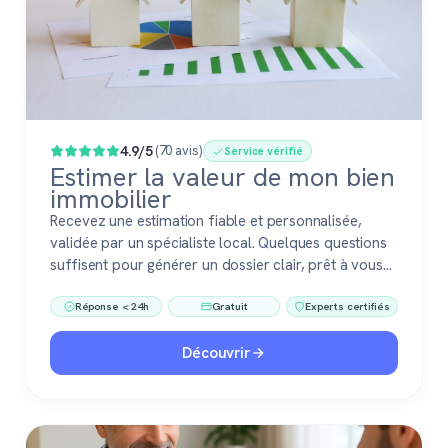
4.9/5
(70 avis)
Service vérifié
Estimer la valeur de mon bien
immobilier
Recevez une estimation fiable et personnalisée,
validée par un spécialiste local. Quelques questions
suffisent pour générer un dossier clair, prêt à vous
accompagner dans votre vente ou votre projet
Réponse < 24h
Gratuit
Experts certifiés
immobilier. Gratuit, sans engagement, 100 %
confiance.
Découvrir