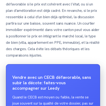
défavorable si le prix est cohérent avec l’état, ou si un
plan d’amélioration est déjà cadré. En revanche, si le prix
ressemble à celui d’un bien déjà optimisé, la discussion
partira sur une baisse, souvent sans nuance. Un courtier
immobilier expérimenté dans votre canton peut vous aider
à positionner le prix en intégrant le marché local, le type
de bien (villa, appartement en PPE, immeuble), et la réalité
des charges. Cela évite les débats théoriques et les
comparaisons injustes.
Vendre avec un CECB défavorable, sans
subir la décote: faites-vous
accompagner sur Leedy
Quand le CECB est moyen ou faible, la vente se
joue souvent sur la qualité de votre dossier, pas sur