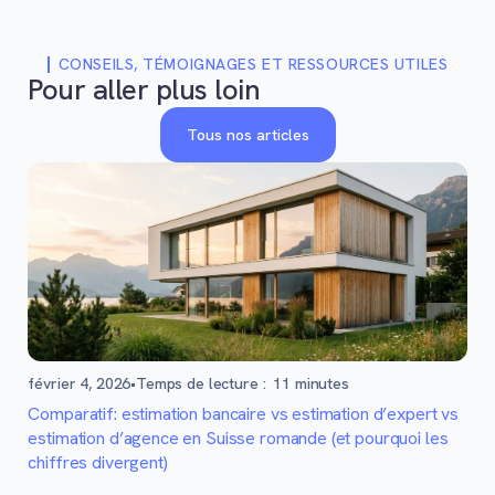
CONSEILS, TÉMOIGNAGES ET RESSOURCES UTILES
Pour aller plus loin
Tous nos articles
février 4, 2026
•
Temps de lecture :
11
minutes
Comparatif: estimation bancaire vs estimation d’expert vs
estimation d’agence en Suisse romande (et pourquoi les
chiffres divergent)