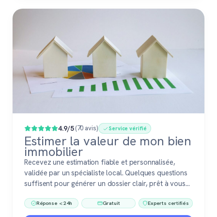
4.9/5
(70 avis)
Service vérifié
Estimer la valeur de mon bien
immobilier
Recevez une estimation fiable et personnalisée,
validée par un spécialiste local. Quelques questions
suffisent pour générer un dossier clair, prêt à vous
accompagner dans votre vente ou votre projet
Réponse < 24h
Gratuit
Experts certifiés
immobilier. Gratuit, sans engagement, 100 %
confiance.