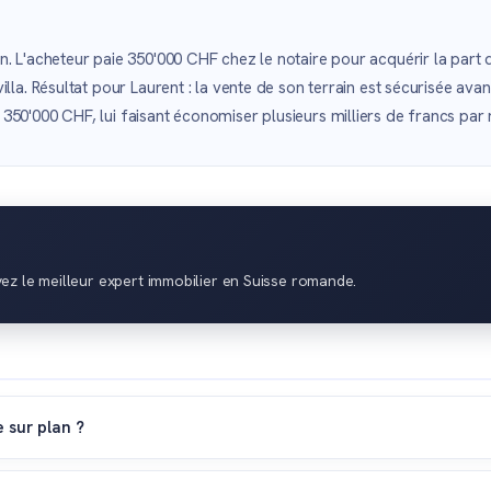
. L'acheteur paie 350'000 CHF chez le notaire pour acquérir la part d
la. Résultat pour Laurent : la vente de son terrain est sécurisée avant 
50'000 CHF, lui faisant économiser plusieurs milliers de francs par r
vez le meilleur expert immobilier en Suisse romande.
 sur plan ?
lonnée. Après un acompte initial lors de la signature ou de la réser