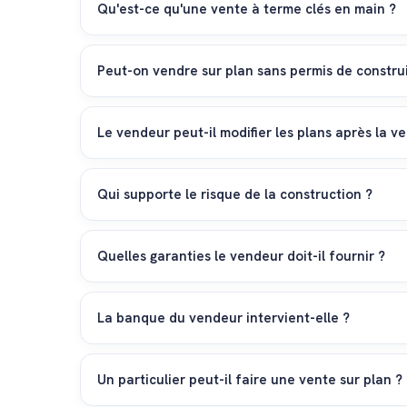
la banque de l'acheteur en fonction de l'avancement 
Qu'est-ce qu'une vente à terme clés en main ?
C'est l'autre méthode de vente sur plan. Le vendeur e
à la remise des clés. L'inconvénient est que l'acheteur
Peut-on vendre sur plan sans permis de construi
Il est possible de signer des conventions de réservat
part terrain ne s'effectue généralement qu'une fois 
Le vendeur peut-il modifier les plans après la v
Non. Une fois le contrat d'entreprise et les descrip
feront l'objet d'avenants (plus-values ou moins-value
Qui supporte le risque de la construction ?
Dans un contrat par quote-part terrain, l'acheteur de
l'ouvrage sans défaut. Dans une vente à terme, le ve
Quelles garanties le vendeur doit-il fournir ?
Le vendeur (ou son entreprise générale) doit offrir 
une garantie bancaire d'achèvement pour se protéger 
La banque du vendeur intervient-elle ?
Oui. Si le terrain du vendeur est grevé d'une hypot
paie la part terrain chez le notaire.
Un particulier peut-il faire une vente sur plan ?