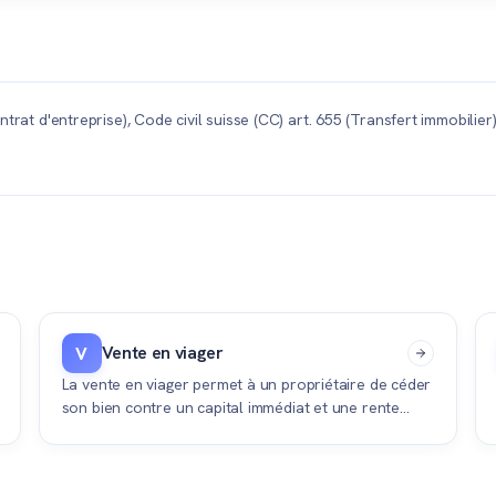
and jardin pour y construire des villas. En s'associant avec un archi
e construction.
trat d'entreprise), Code civil suisse (CC) art. 655 (Transfert immobilie
Vente en viager
V
La vente en viager permet à un propriétaire de céder
son bien contre un capital immédiat et une rente
périodique versée jusqu'à son décès, tout en
pouvant y rester vivre.