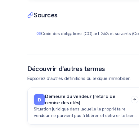
Absolument. De nombreux particuliers divisent leur gr
proposer le projet sur plan pour financer leur propr
Sources
Code des obligations (CO) art. 363 et suivants (Con
Découvrir d'autres termes
Explorez d'autres définitions du lexique immobilier.
Demeure du vendeur (retard de
D
remise des clés)
Situation juridique dans laquelle le propriétaire
vendeur ne parvient pas à libérer et délivrer le bien
immobilier à l'acheteur à la date convenue.