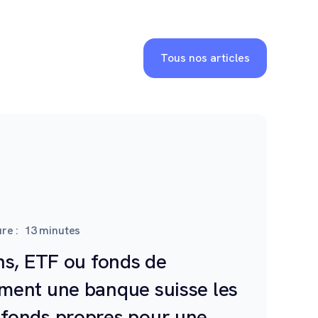
Tous nos articles
re :
13
minutes
ns, ETF ou fonds de
ment une banque suisse les
fonds propres pour une