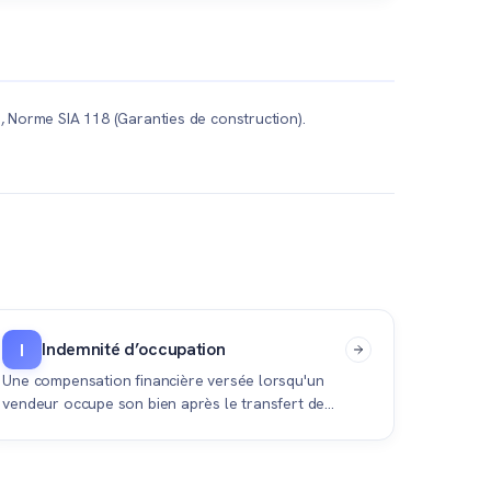
tecte ou une entreprise générale, ils peuvent
r), Norme SIA 118 (Garanties de construction).
Indemnité d’occupation
I
Une compensation financière versée lorsqu'un
vendeur occupe son bien après le transfert de
propriété, ou lorsqu'un acheteur s'y installe avant de
manière anticipée.