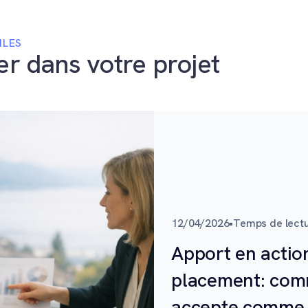
ILES
er dans votre projet
12/04/2026
•
Temps de lectu
Apport en actio
placement: com
accepte comme 