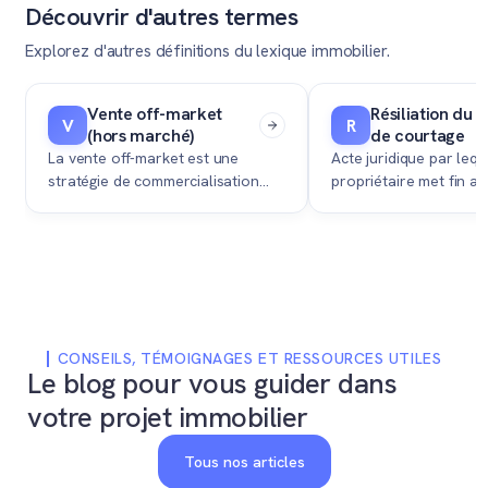
Découvrir d'autres termes
Explorez d'autres définitions du lexique immobilier.
Vente off-market
Résiliation du
V
R
(hors marché)
de courtage
La vente off-market est une
Acte juridique par lequ
stratégie de commercialisation
propriétaire met fin au
confidentielle où le bien
le lie à une agence im
immobilier est vendu sans aucune
pour la vente de son b
publicité publique, uniquement via
le réseau privé du courtier.
CONSEILS, TÉMOIGNAGES ET RESSOURCES UTILES
Le blog pour vous guider dans
votre projet immobilier
Tous nos articles