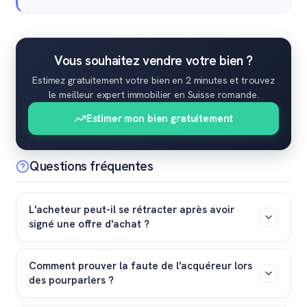
Vous souhaitez vendre votre bien ?
Estimez gratuitement votre bien en 2 minutes et trouvez
le meilleur expert immobilier en Suisse romande.
Estimer mon bien gratuitement
Questions fréquentes
L'acheteur peut-il se rétracter après avoir
signé une offre d'achat ?
Oui. En Suisse, un contrat de vente immobilière exige la
Comment prouver la faute de l'acquéreur lors
forme authentique devant un notaire. Une simple offre
des pourparlers ?
sous seing privé ne suffit pas pour obliger l'acheteur à
conclure la transaction. Toutefois, une annulation
Conservez toutes vos correspondances. Les e-mails