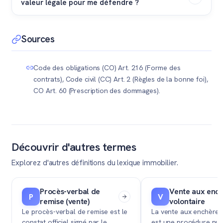
valeur légale pour me défendre ?
volontairement.
responsabilité civile. Vous disposez de trois ans à
compter du jour où vous avez connaissance du
Oui. Devant un tribunal civil suisse, les messages
dommage et de son auteur pour agir (Art. 60 CO).
électroniques (SMS, messageries instantanées)
Sources
constituent un faisceau d'indices très utile pour
prouver que l'acheteur vous a délibérément conforté
Code des obligations (CO) Art. 216 (Forme des
dans l'idée que la vente aboutirait.
contrats), Code civil (CC) Art. 2 (Règles de la bonne foi),
CO Art. 60 (Prescription des dommages).
Découvrir d'autres termes
Explorez d'autres définitions du lexique immobilier.
Procès-verbal de
Vente aux enc
P
V
remise (vente)
volontaire
Le procès-verbal de remise est le
La vente aux enchères
constat officiel signé par le
est une procédure pub