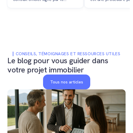
vendeur et l'acheteur lors de la
dirigée par un notaire
remise des clés, validant le
à un propriétaire de v
transfert matériel du bien et des
bien immobilier au plus
compteurs.
CONSEILS, TÉMOIGNAGES ET RESSOURCES UTILES
Le blog pour vous guider dans
votre projet immobilier
Tous nos articles