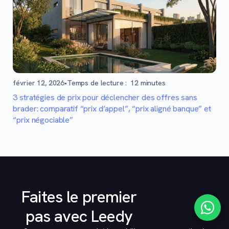
février 12, 2026
•
Temps de lecture :
12
minutes
3 stratégies de prix pour déclencher des offres sans
brader: comparatif “prix d’appel”, “prix aligné banque” et
“prix négociable”
Faites le premier
pas avec Leedy