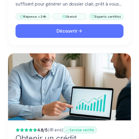
suffisent pour générer un dossier clair, prêt à vous
accompagner dans votre vente ou votre projet
Réponse < 24h
Gratuit
Experts certifiés
immobilier. Gratuit, sans engagement, 100 %
confiance.
Découvrir
4.8/5
(45 avis)
Service vérifié
Obtenir un crédit