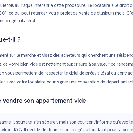
tefois au risque inhérent à cette procédure : le locataire a le droit d
CO), ce qui peut retarder votre projet de vente de plusieurs mois. C
n congé unilatéral.
e-t-il ?
nt sur le marché et visez des acheteurs qui cherchent une résidence
e de votre bien vide est nettement supérieure à sa valeur de rendeme
on vous permettent de respecter le délai de préavis légal ou contract
ier avec votre locataire pour signer une convention de départ amiabl
te vendre son appartement vide
e. Il souhaite s’en séparer, mais son courtier l’informe qu’avec le l
d’environ 15 %. Il décide de donner son congé au locataire pour la pr