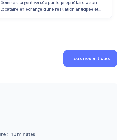
Somme d'argent versée par le propriétaire à son
locataire en échange d'une résiliation anticipée et
amiable du bail, permettant de vendre le bien vide.
Tous nos articles
re :
10
minutes