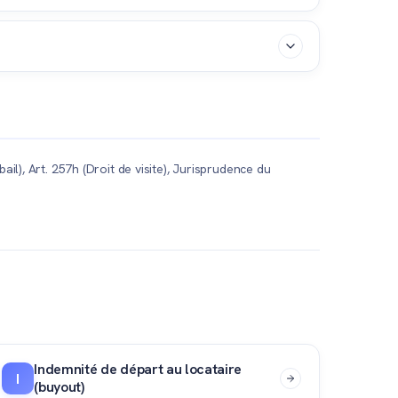
'acquéreur au moment du transfert de propriété au
rs offerts) en échange d'une convention de
il), Art. 257h (Droit de visite), Jurisprudence du
Indemnité de départ au locataire
I
(buyout)