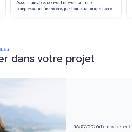
Accord amiable, souvent moyennant une
compensation financière, par lequel un propriétaire
et son locataire mettent fin au bail de manière
anticipée pour vendre le bien libre.
ILES
er dans votre projet
06/07/2026
•
Temps de lectu