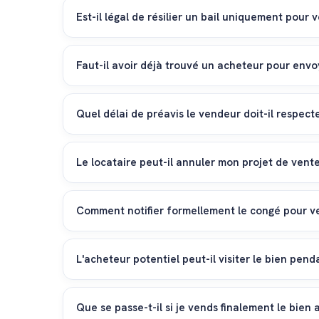
Est-il légal de résilier un bail uniquement pour 
Oui. La jurisprudence du Tribunal fédéral confirme 
aux règles de la bonne foi, conformément à l'articl
Faut-il avoir déjà trouvé un acheteur pour envoye
Non, le vendeur n'a pas besoin de prouver qu'il a un
en ayant signé un mandat de courtage avec une age
Quel délai de préavis le vendeur doit-il respect
Le vendeur est tenu de respecter les délais ordinair
l'échéance convenue, ou à défaut, pour les termes de
Le locataire peut-il annuler mon projet de vent
Non, le locataire ne peut pas s'opposer à la vente e
ce qui retardera la remise du bien vide au futur ache
Comment notifier formellement le congé pour ve
La résiliation doit obligatoirement être notifiée au 
séparé doit être envoyé à chaque époux par courr
L'acheteur potentiel peut-il visiter le bien penda
Oui, l'article 257h du CO oblige le locataire à tolére
tenir compte raisonnablement des disponibilités du l
Que se passe-t-il si je vends finalement le bien 