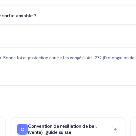
, la vente reste possible. Le bail passera alors automatiquement à l
O.
 sortie amiable ?
locataire (prise en charge des frais de déménagement, plusieurs loye
ous met à l'abri de longues procédures de prolongation.
 (Bonne foi et protection contre les congés), Art. 272 (Prolongation de ba
Convention de résiliation de bail
C
(vente) : guide suisse