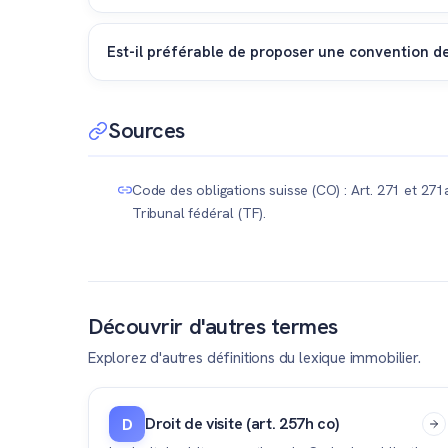
Si vous changez d'avis ou que le calendrier l'impose
Registre foncier, conformément à l'article 261 du C
Est-il préférable de proposer une convention de
Souvent, oui. Proposer une indemnité financière au 
résiliation garantit une date de sortie certaine et v
Sources
Code des obligations suisse (CO) : Art. 271 et 271a
Tribunal fédéral (TF).
Découvrir d'autres termes
Explorez d'autres définitions du lexique immobilier.
Droit de visite (art. 257h co)
D