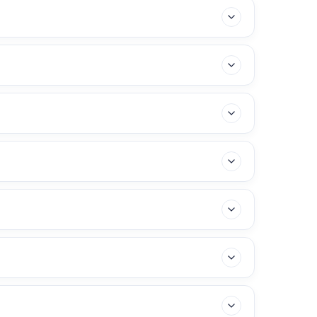
s économiques (libre d'occupant) ne contrevient pas
érieuse de mettre le bien sur le marché, par exemple
artement, 6 mois pour une maison individuelle) pour
gation de bail (jusqu'à 4 ans pour une habitation),
ble. Si les locataires sont mariés, un exemplaire
 doit toutefois annoncer ces visites à l'avance et