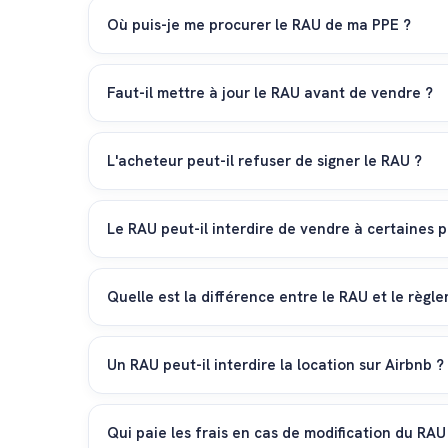
Où puis-je me procurer le RAU de ma PPE ?
Le moyen le plus simple est de le demander à l'admi
pas d'administrateur ou si le document est perdu, v
Faut-il mettre à jour le RAU avant de vendre ?
est obligatoirement déposé.
Généralement, non. Le RAU est rattaché à l'immeuble
la création d'une véranda fermée) et que le RAU n'a 
L'acheteur peut-il refuser de signer le RAU ?
pour rassurer les acheteurs.
Non. Le RAU s'impose à tout nouveau copropriétaire dè
avoir pris connaissance du RAU et s'engage formelle
Le RAU peut-il interdire de vendre à certaines 
Le droit de vendre (droit d'aliéner) est un droit fon
Code civil (CC), il est possible de prévoir que la ven
Quelle est la différence entre le RAU et le règl
juste motif pour qu'un refus soit juridiquement valab
Le RAU est le document officiel inscrit au Registre fo
règlement d'ordre) est un document plus souple, souv
Un RAU peut-il interdire la location sur Airbnb ?
commune, ou règles de stationnement.
Oui, de nombreux RAU récents intègrent des clauses l
à un investisseur, ce point sera déterminant pour lu
Qui paie les frais en cas de modification du RAU