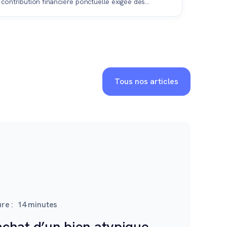
contribution financière ponctuelle exigée des
copropriétaires pour financer des travaux majeurs
non couverts par le fonds de rénovation courant.
Tous nos articles
re :
14
minutes
chat d’un bien atypique