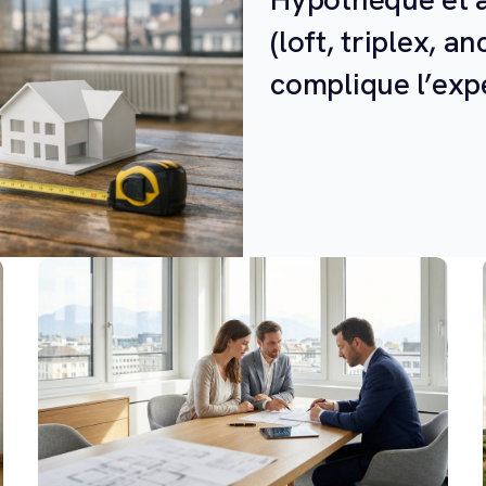
(loft, triplex, an
complique l’exp