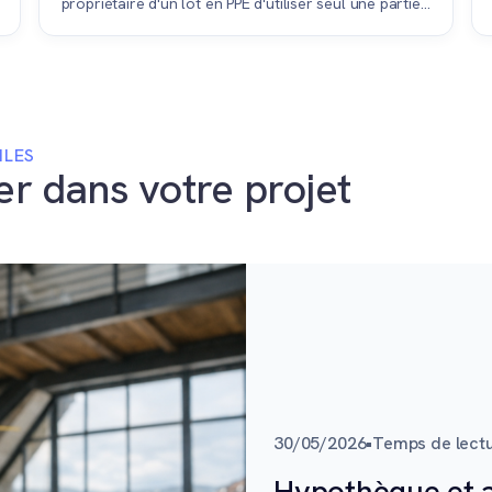
propriétaire d'un lot en PPE d'utiliser seul une partie
commune de l'immeuble, comme un jardin ou une
place de parc extérieure, lors de la vente de son
bien.
ILES
er dans votre projet
30/05/2026
•
Temps de lectu
Hypothèque et a