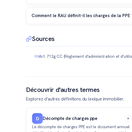
Si une modification du RAU est nécessaire (par exemp
et d'inscription au Registre foncier sont généraleme
Comment le RAU définit-il les charges de la PPE 
Le RAU détaille précisément la clé de répartition d
fait au prorata des quotes-parts (millièmes) de chaq
Sources
son acquisition.
Art. 712g CC (Règlement d'administration et d'utilis
Découvrir d'autres termes
Explorez d'autres définitions du lexique immobilier.
Décompte de charges ppe
D
Le décompte de charges PPE est le document annuel