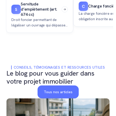
Servitude
Charge fonciè
C
d’empiètement (art.
S
La charge foncière est
674 cc)
obligation inscrite au 
Droit foncier permettant de
foncier qui contraint l
légaliser un ouvrage qui dépasse
propriétaire d'un bien 
sur la parcelle voisine,
une prestation positive
indispensable pour vendre un
d'un tiers.
bien immobilier sans blocage
juridique.
CONSEILS, TÉMOIGNAGES ET RESSOURCES UTILES
Le blog pour vous guider dans
votre projet immobilier
Tous nos articles