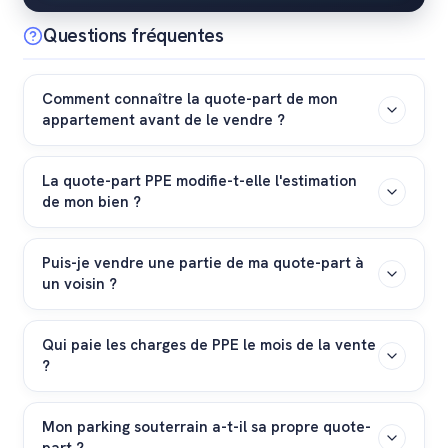
Questions fréquentes
Comment connaître la quote-part de mon
appartement avant de le vendre ?
Vous trouverez cette information officielle sur l'extrait
La quote-part PPE modifie-t-elle l'estimation
du Registre foncier de votre bien, sur votre acte
de mon bien ?
d'achat initial rédigé par le notaire, ou encore dans le
Règlement d'administration et d'utilisation (RAU) de
Oui, indirectement. Une quote-part élevée signifie que
votre copropriété.
Puis-je vendre une partie de ma quote-part à
vous possédez une fraction plus grande du terrain et
un voisin ?
des espaces communs. Le courtier intègre cette
dimension juridique pour estimer le prix de vente juste
C'est juridiquement possible mais complexe. Il faut
de votre appartement.
Qui paie les charges de PPE le mois de la vente
modifier l'acte constitutif de la PPE chez le notaire,
?
obtenir l'accord des créanciers hypothécaires et
inscrire la mutation au Registre foncier de votre canton.
Le décompte de répartition, préparé par le notaire ou
Mon parking souterrain a-t-il sa propre quote-
le courtier, divise les charges au prorata temporis