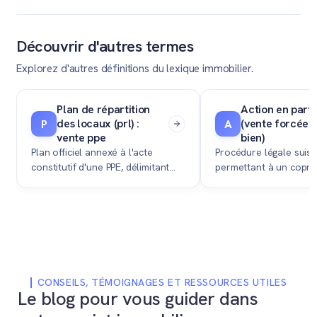
Découvrir d'autres termes
Explorez d'autres définitions du lexique immobilier.
Plan de répartition
Action en part
des locaux (prl) :
(vente forcée 
P
A
vente ppe
bien)
Plan officiel annexé à l'acte
Procédure légale suis
constitutif d'une PPE, délimitant
permettant à un copro
spatialement les parties privatives
ou un héritier d'exiger
et les parties communes de la
judiciaire la vente d'un
copropriété.
immobilier lorsque les
indivisaires s'y oppose
CONSEILS, TÉMOIGNAGES ET RESSOURCES UTILES
Le blog pour vous guider dans