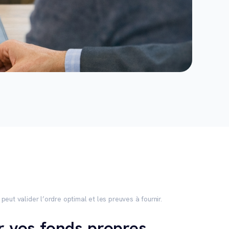
peut valider l’ordre optimal et les preuves à fournir.
our vos fonds propres