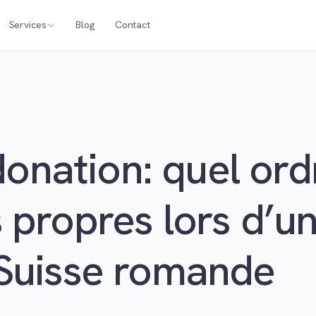
Services
Blog
Contact
 donation: quel ord
 propres lors d’u
 Suisse romande