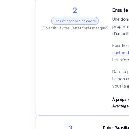
2
Ensuite
Une
dona
Très efficace si bien cadré
propremen
Objectif : éviter l’effet “prêt masqué”
d’un prêt
Pour les
canton 
les infor
Dans la p
Le bon ré
vous la 
À prépare
Avantage 
3
Puis : 3e pi