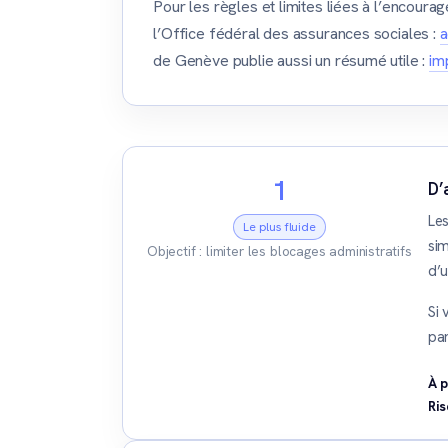
Pour les règles et limites liées à l’encour
l’Office fédéral des assurances sociales :
a
de Genève publie aussi un résumé utile :
imp
1
D’
Les
Le plus fluide
sim
Objectif : limiter les blocages administratifs
d’u
Si 
par
À p
Ris