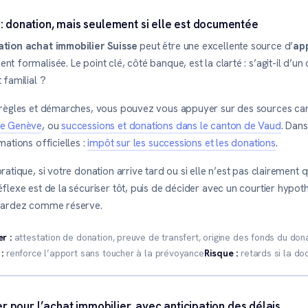
 : donation, mais seulement si elle est documentée
tion achat immobilier Suisse
peut être une excellente source d’
ap
t formalisée. Le point clé, côté banque, est la clarté : s’agit-il d’un
 familial ?
 règles et démarches, vous pouvez vous appuyer sur des sources ca
de Genève
, ou
successions et donations dans le canton de Vaud
. Dans
mations officielles :
impôt sur les successions et les donations
.
ratique, si votre donation arrive tard ou si elle n’est pas clairement qu
flexe est de la sécuriser tôt, puis de décider avec un courtier hypoth
gardez comme réserve.
r :
attestation de donation, preuve de transfert, origine des fonds du do
:
renforce l’apport sans toucher à la prévoyance
Risque :
retards si la do
lier pour l’achat immobilier, avec anticipation des délais