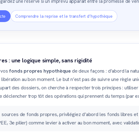
gardez une réserve si un imprévu apparaît entre la promesse de vente
cte
Comprendre la reprise et le transfert d’hypothèque
es : une logique simple, sans rigidité
 vos
fonds propres hypothèque
de deux façons : d’abord la natu
e libération au bon moment. Le but n’est pas de suivre une règle uni
lupart des dossiers, on cherche à respecter trois principes : utiliser
 de déclencher trop tôt des opérations qui prennent du temps (par e
 sources de fonds propres, privilégiez d’abord les fonds libres et tr
E, 3e pilier) comme levier à activer au bon moment, avec validati