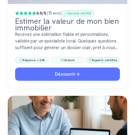
4.9/5
(70 avis)
Service vérifié
Estimer la valeur de mon bien
immobilier
Recevez une estimation fiable et personnalisée,
validée par un spécialiste local. Quelques questions
suffisent pour générer un dossier clair, prêt à vous
accompagner dans votre vente ou votre projet
Réponse < 24h
Gratuit
Experts certifiés
immobilier. Gratuit, sans engagement, 100 %
confiance.
Découvrir