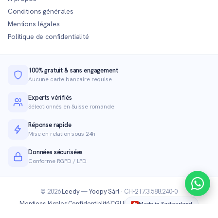
Conditions générales
Mentions légales
Politique de confidentialité
100% gratuit & sans engagement
Aucune carte bancaire requise
Experts vérifiés
Sélectionnés en Suisse romande
Réponse rapide
Mise en relation sous 24h
Données sécurisées
Conforme RGPD / LPD
© 2026
Leedy
—
Yoopy Sàrl
· CH-217.3.588.240-0
Mentions légales
Confidentialité
CGU
Made in Switzerland