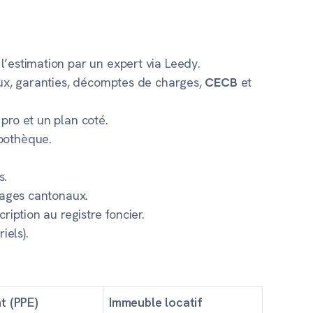
l’estimation par un expert via Leedy.
vaux, garanties, décomptes de charges,
CECB
et
pro et un plan coté.
ypothèque.
s.
usages cantonaux.
ription au registre foncier.
iels).
t (PPE)
Immeuble locatif