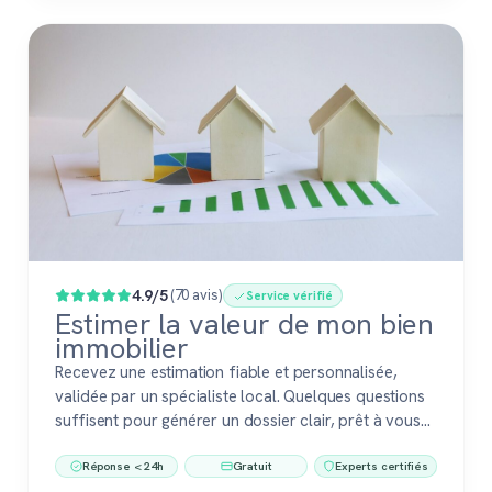
4.9/5
(70 avis)
Service vérifié
Estimer la valeur de mon bien
immobilier
Recevez une estimation fiable et personnalisée,
validée par un spécialiste local. Quelques questions
suffisent pour générer un dossier clair, prêt à vous
accompagner dans votre vente ou votre projet
Réponse < 24h
Gratuit
Experts certifiés
immobilier. Gratuit, sans engagement, 100 %