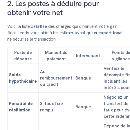
2. Les postes à déduire pour
obtenir votre net
Voici la liste détaillée des charges qui diminuent votre gain
final. Leedy vous aide à les estimer avant qu'
un expert local
ne sécurise la transaction.
Poste de
Moment du
Points d
Intervenant
dépense
paiement
vigilance
Vérifiez le
Au
Solde
décompte fi
remboursement
Banque
hypothécaire
incluant les
du crédit
intérêts cou
Négociez un
Pénalité de
Si taux fixe
transfert de
Banque
résiliation
rompu
taux pour év
cette indemn
Dépend de l