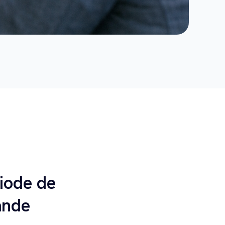
riode de
ande