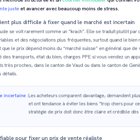
nte juste
et avancer avec beaucoup moins de stress.
ient plus difficile à fixer quand le marché est incertain
tude se voit rarement comme un “krach”. Elle se traduit plutôt par
riables et des négociations plus fréquentes, surtout quand le bien
est que le prix dépend moins du “marché suisse” en général que de v
é des transports, état du bien, charges PPE si vous vendez un appa
ts très proches, dans le canton de Vaud ou dans le canton de Ge
 détails.
 incertaine :
Les acheteurs comparent davantage, demandent plus
et ont tendance à éviter les biens “trop chers pour ce
stratégie de prix doit donc être claire et crédible dès 
fiable pour fixer un prix de vente réaliste