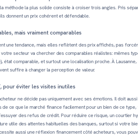
 la méthode la plus solide consiste à croiser trois angles. Pris sé
 ils donnent un prix cohérent et défendable.
ables, mais vraiment comparables
t une tendance, mais elles reflètent des prix affichés, pas forcém
 à votre secteur va chercher des comparables réalistes: mêmes ty
), état comparable, et surtout une localisation proche. À Lausanne
ent suffire à changer la perception de valeur.
, pour éviter les visites inutiles
acheteur ne décide pas uniquement avec ses émotions. Il doit aussi
s de ce que le marché finance facilement pour un bien de ce type, 
essuyer des refus de crédit. Pour réduire ce risque, un courtier h
ture utile des attentes habituelles des banques, surtout si votre bi
cessite aussi une réflexion financement côté acheteurs, vous pouv