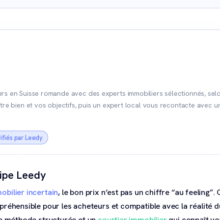
rs en Suisse romande avec des experts immobiliers sélectionnés, selo
tre bien et vos objectifs, puis un expert local vous recontacte avec un
.
ifiés par Leedy
uipe Leedy
bilier incertain
, le bon prix n’est pas un chiffre “au feeling”.
préhensible pour les acheteurs et compatible avec la réalité 
ne méthode structurée et un
courtier immobilier
qui connaît v