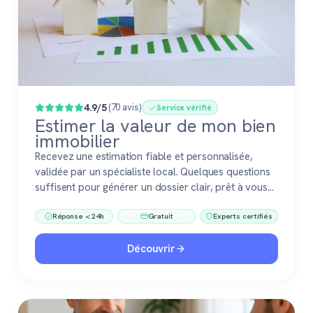
4.9/5
(70 avis)
Service vérifié
Estimer la valeur de mon bien
immobilier
Recevez une estimation fiable et personnalisée,
validée par un spécialiste local. Quelques questions
suffisent pour générer un dossier clair, prêt à vous
accompagner dans votre vente ou votre projet
Réponse < 24h
Gratuit
Experts certifiés
immobilier. Gratuit, sans engagement, 100 %
confiance.
Découvrir