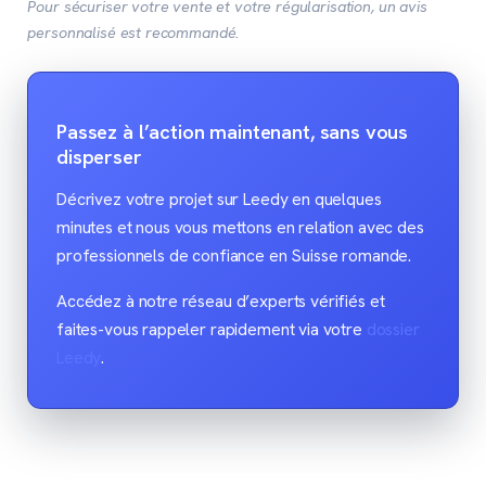
Pour sécuriser votre vente et votre régularisation, un avis
personnalisé est recommandé.
Passez à l’action maintenant, sans vous
disperser
Décrivez votre projet sur Leedy en quelques
minutes et nous vous mettons en relation avec des
professionnels de confiance en Suisse romande.
Accédez à notre réseau d’experts vérifiés et
faites-vous rappeler rapidement via votre
dossier
Leedy
.