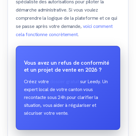
spécialiste des autorisations pour piloter la
démarche administrative. Si vous voulez
comprendre la logique de la plateforme et ce qui
se passe après votre demande,
voici comment
cela fonctionne concrètement
.
Vous avez un refus de conformité
et un projet de vente en 2026 ?
Créez votre
dossier gratuit
sur Leedy. Un
expert local de votre canton vous
recontacte sous 24h pour clarifier la
situation, vous aider à régulariser et
sécuriser votre vente.