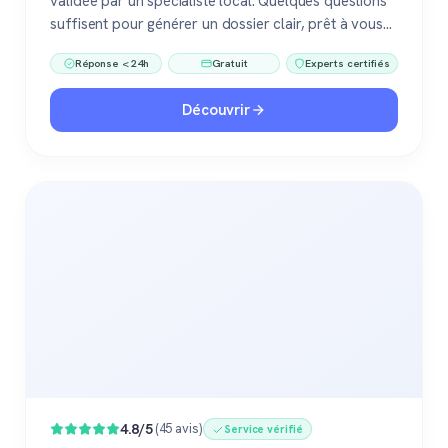
validée par un spécialiste local. Quelques questions
suffisent pour générer un dossier clair, prêt à vous
accompagner dans votre vente ou votre projet
Réponse < 24h
Gratuit
Experts certifiés
immobilier. Gratuit, sans engagement, 100 %
confiance.
Découvrir
4.8/5
(45 avis)
Service vérifié