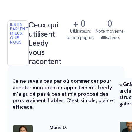
+
0
0
Ceux qui
ILS EN
PARLENT
Utilisateurs
Note moyenne
utilisent
MIEUX
accompagnés
utilisateurs
QUE
Leedy
NOUS
vous
racontent
Je ne savais pas par où commencer pour
« Grâ
acheter mon premier appartement. Leedy
archi
m’a guidé pas à pas et m’a proposé des
struc
pros vraiment fiables. C’est simple, clair et
galèr
efficace.
Marie D.