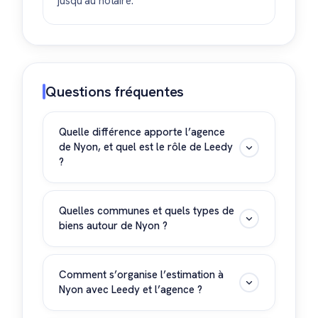
jusqu’au notaire.
Questions fréquentes
Quelle différence apporte l’agence
de Nyon, et quel est le rôle de Leedy
?
Sur la Côte, l’agence allie connaissance
fine du bassin nyonnais et accès à une
Quelles communes et quels types de
biens autour de Nyon ?
clientèle acheteuse exigeante. Leedy
structure votre dossier en amont (pré-
Nyon, Rolle, Gland, Coppet, Prangins et
estimation, pièces, priorités), puis vous
environs. Villas, PPE de standing, attiques,
Comment s’organise l’estimation à
met en relation avec l’équipe la plus
Nyon avec Leedy et l’agence ?
propriétés familiales et biens avec vue.
adaptée. L’agence prend ensuite le relais
Portée locale et accès à des acheteurs
pour la stratégie, les visites et la