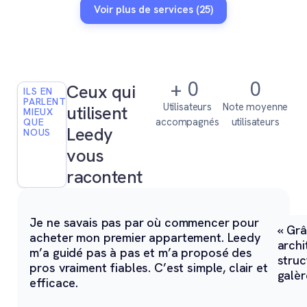
Voir plus de services (25)
+
0
0
Ceux qui
ILS EN
PARLENT
Utilisateurs
Note moyenne
utilisent
MIEUX
accompagnés
utilisateurs
QUE
Leedy
NOUS
vous
racontent
Je ne savais pas par où commencer pour
« Grâ
acheter mon premier appartement. Leedy
archi
m’a guidé pas à pas et m’a proposé des
struc
pros vraiment fiables. C’est simple, clair et
galèr
efficace.