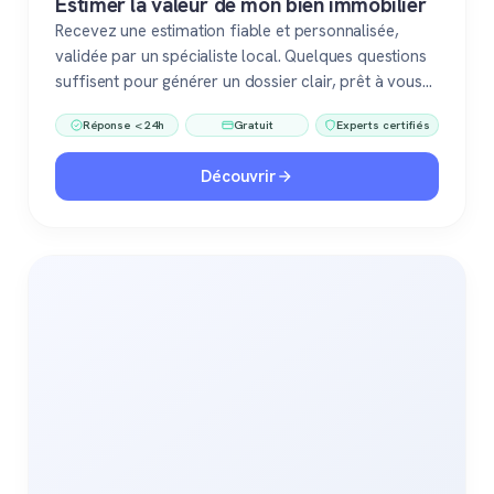
Estimer la valeur de mon bien immobilier
Recevez une estimation fiable et personnalisée,
validée par un spécialiste local. Quelques questions
suffisent pour générer un dossier clair, prêt à vous
accompagner dans votre vente ou votre projet
Réponse < 24h
Gratuit
Experts certifiés
immobilier. Gratuit, sans engagement, 100 %
confiance.
Découvrir