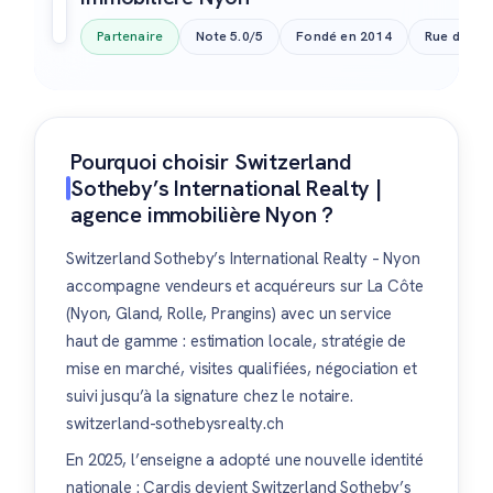
Partenaire
Note 5.0/5
Fondé en 2014
Rue de Riv
Pourquoi choisir Switzerland
Sotheby’s International Realty |
agence immobilière Nyon ?
Switzerland Sotheby’s International Realty – Nyon
accompagne vendeurs et acquéreurs sur La Côte
(Nyon, Gland, Rolle, Prangins) avec un service
haut de gamme : estimation locale, stratégie de
mise en marché, visites qualifiées, négociation et
suivi jusqu’à la signature chez le notaire.
switzerland-sothebysrealty.ch
En 2025, l’enseigne a adopté une nouvelle identité
nationale : Cardis devient Switzerland Sotheby’s