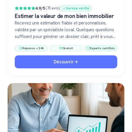
4.9/5
(70 avis)
Service vérifié
Estimer la valeur de mon bien immobilier
Recevez une estimation fiable et personnalisée,
validée par un spécialiste local. Quelques questions
suffisent pour générer un dossier clair, prêt à vous
accompagner dans votre vente ou votre projet
Réponse < 24h
Gratuit
Experts certifiés
immobilier. Gratuit, sans engagement, 100 %
confiance.
Découvrir