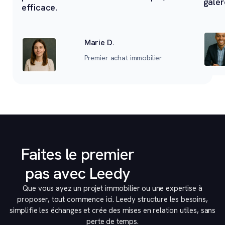
galèr
efficace.
Marie D.
Premier achat immobilier
Faites le premier
pas avec Leedy
Que vous ayez un projet immobilier ou une expertise à
proposer, tout commence ici. Leedy structure les besoins,
simplifie les échanges et crée des mises en relation utiles, sans
perte de temps.