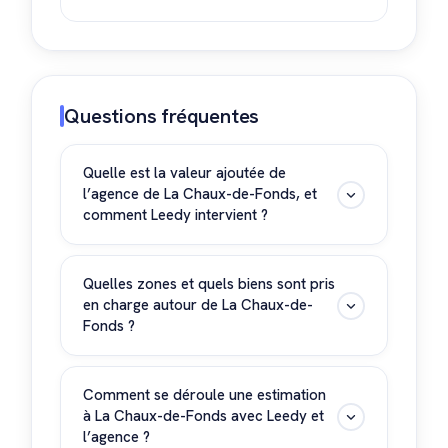
Questions fréquentes
Quelle est la valeur ajoutée de
l’agence de La Chaux-de-Fonds, et
comment Leedy intervient ?
Ancrée dans l’écosystème neuchâtelois,
l’agence combine base d’acquéreurs
Quelles zones et quels biens sont pris
en charge autour de La Chaux-de-
active, processus de mise en marché rodé
Fonds ?
et accompagnement jusqu’au notaire.
Leedy prépare le terrain : pré-estimation,
La Chaux-de-Fonds, Le Locle, Les Brenets,
liste des pièces (plans, CECB, attestations),
Val-de-Ruz et plateau neuchâtelois.
Comment se déroule une estimation
points de vigilance. Puis nous vous mettons
à La Chaux-de-Fonds avec Leedy et
Typologies : appartements PPE, maisons
en relation avec l’interlocuteur Naef
l’agence ?
de village, villas, immeubles de rendement