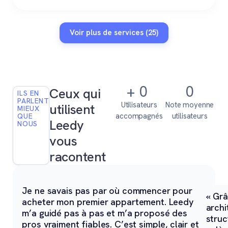
Voir plus de services (25)
+
0
0
Ceux qui
ILS EN
PARLENT
Utilisateurs
Note moyenne
utilisent
MIEUX
accompagnés
utilisateurs
QUE
Leedy
NOUS
vous
racontent
Je ne savais pas par où commencer pour
« Grâ
acheter mon premier appartement. Leedy
archi
m’a guidé pas à pas et m’a proposé des
struc
pros vraiment fiables. C’est simple, clair et