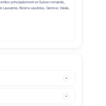
ention principalement en Suisse romande,
 Lausanne, Riviera vaudoise, Genève, Valais,
insi que l'estimation et la mise en valeur de
financement, assurances, rénovation,