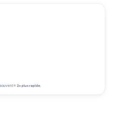
 souvent
≈ 2× plus rapide
.