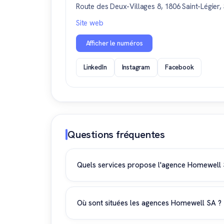
Route des Deux-Villages 8, 1806 Saint-Légier,
Site web
Afficher le numéros
LinkedIn
Instagram
Facebook
Questions fréquentes
Quels services propose l'agence Homewell 
Homewell SA propose des services de courtage 
propriétés. Cette agence immobilière à Lausa
Où sont situées les agences Homewell SA ?
conciergerie et conseil en investissement imm