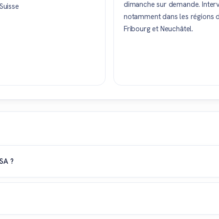
dimanche sur demande. Interv
 Suisse
notamment dans les régions de
Fribourg et Neuchâtel.
SA ?
et vente de biens, de gérance locative et d'administration de PPE, a
nne et Saint-Légier offre aussi des prestations complémentaires en 
obilier.