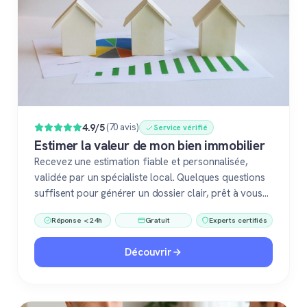
4.9/5
(70 avis)
Service vérifié
Estimer la valeur de mon bien immobilier
Recevez une estimation fiable et personnalisée,
validée par un spécialiste local. Quelques questions
suffisent pour générer un dossier clair, prêt à vous
accompagner dans votre vente ou votre projet
Réponse < 24h
Gratuit
Experts certifiés
immobilier. Gratuit, sans engagement, 100 %
confiance.
Découvrir