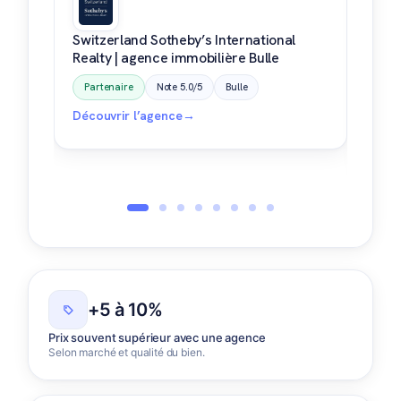
Switzerland Sotheby’s International
Swi
Realty | agence immobilière Bulle
Rea
Partenaire
Note 5.0/5
Bulle
Pa
Bo
Découvrir l’agence
→
Déc
+5 à 10%
Prix souvent supérieur avec une agence
Selon marché et qualité du bien.