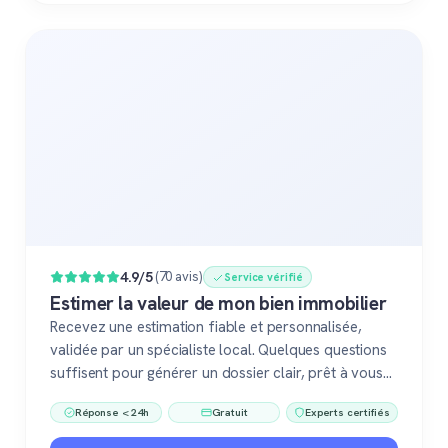
4.9/5
(70 avis)
Service vérifié
Estimer la valeur de mon bien immobilier
Recevez une estimation fiable et personnalisée,
validée par un spécialiste local. Quelques questions
suffisent pour générer un dossier clair, prêt à vous
accompagner dans votre vente ou votre projet
Réponse < 24h
Gratuit
Experts certifiés
immobilier. Gratuit, sans engagement, 100 %
confiance.