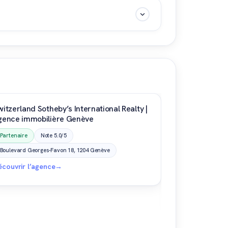
biliers dans la région de Nyon.
ens ou la Côte vaudoise. L'agence connaît
de vente de propriétés en Suisse romande.
witzerland Sotheby’s International Realty |
gence immobilière Genève
Switzerland S
Partenaire
Note 5.0/5
agence immob
Boulevard Georges-Favon 18, 1204 Genève
Partenaire
écouvrir l’agence
→
Lauenenstrasse 
Découvrir l’ag