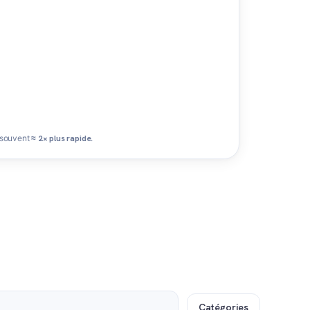
 souvent
≈ 2× plus rapide
.
Catégories