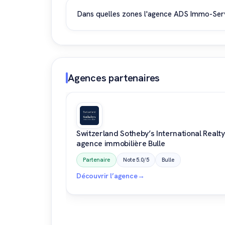
aux demandes concernant la rénovation, l'amé
Dans quelles zones l'agence ADS Immo-Servic
ADS Immo-Services Sàrl intervient principale
bien le marché immobilier du canton de Vaud 
Agences partenaires
Switzerland Sotheby’s International Realty
agence immobilière Bulle
Partenaire
Note 5.0/5
Bulle
Découvrir l’agence
→