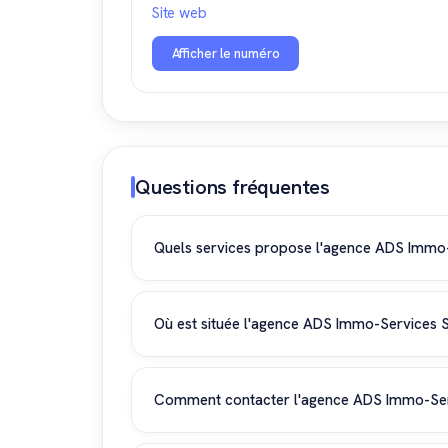
Site web
Afficher le numéro
Questions fréquentes
Quels services propose l'agence ADS Immo-
ADS Immo-Services Sàrl propose des services
recherche et la vente de biens immobiliers. 
Où est située l'agence ADS Immo-Services S
transformation et de transaction.
L'agence ADS Immo-Services Sàrl est située Ro
marché immobilier local et dans le canton d
Comment contacter l'agence ADS Immo-Ser
Vous pouvez prendre contact avec ADS Immo-S