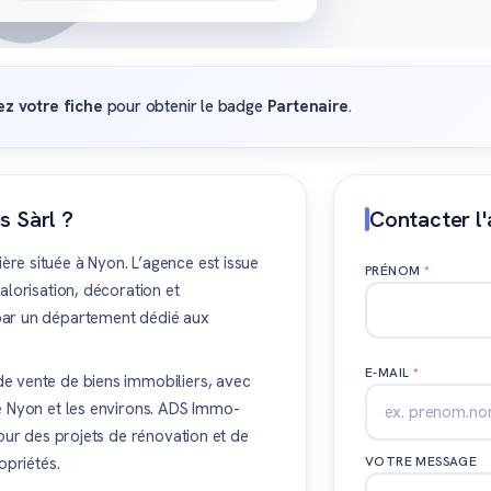
ez votre fiche
pour obtenir le badge
Partenaire
.
s Sàrl ?
Contacter l
re située à Nyon. L’agence est issue
PRÉNOM
*
alorisation, décoration et
par un département dédié aux
E-MAIL
*
e vente de biens immobiliers, avec
de Nyon et les environs. ADS Immo-
pour des projets de rénovation et de
opriétés.
VOTRE MESSAGE