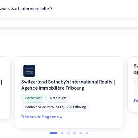
nagement intérieur et les projets de vente ou d'achat de biens immo
es Sàrl intervient-elle ?
ment à Nyon et dans les localités environnantes, comme Prangins, Gr
et accompagne les particuliers pour leurs projets de rénovation et 
S
a
 |
Switzerland Sotheby’s International Realty |
Agence immobilière Fribourg
Partenaire
Note 5.0/5
D
Boulevard de Pérolles 16, 1700 Fribourg
Découvrir l’agence
→