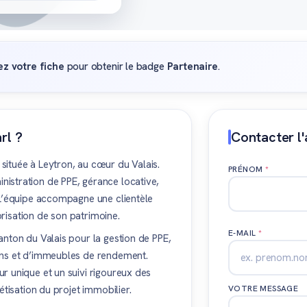
ez votre fiche
pour obtenir le badge
Partenaire
.
rl ?
Contacter l
située à Leytron, au cœur du Valais.
PRÉNOM
*
istration de PPE, gérance locative,
 L’équipe accompagne une clientèle
lorisation de son patrimoine.
E-MAIL
*
anton du Valais pour la gestion de PPE,
ons et d’immeubles de rendement.
r unique et un suivi rigoureux des
étisation du projet immobilier.
VOTRE MESSAGE