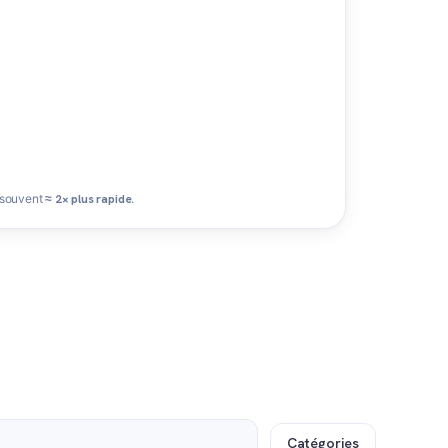
 souvent
≈ 2× plus rapide
.
Catégories