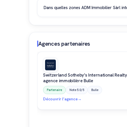
en ligne. L'agence reçoit le public du lundi 
Dans quelles zones ADM Immobilier Sàrl inte
gestion, à la location ou à la vente de biens.
ADM Immobilier Sàrl intervient principalemen
communes environnantes. L'agence connaît bi
romande pour des projets ciblés.
Agences partenaires
Switzerland Sotheby’s International Realty
agence immobilière Bulle
Partenaire
Note 5.0/5
Bulle
Découvrir l’agence
→