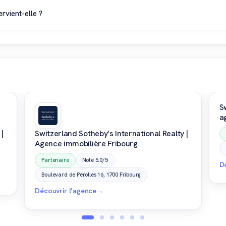
au vendredi et met à disposition des plages horaires dédiées aux appe
rvient-elle ?
t dans le canton du Valais, avec une présence régulière à Leytron, Ma
en le marché immobilier valaisan et accompagne les propriétaires e
S
a
 |
Switzerland Sotheby’s International Realty |
Agence immobilière Fribourg
Partenaire
Note 5.0/5
D
Boulevard de Pérolles 16, 1700 Fribourg
Découvrir l’agence
→