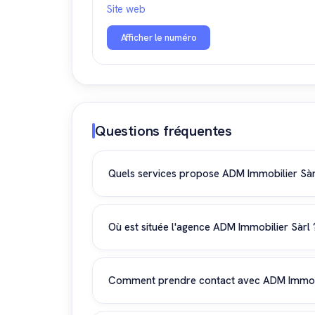
Site web
Afficher le numéro
Questions fréquentes
Quels services propose ADM Immobilier Sàr
ADM Immobilier Sàrl propose des services d'a
l'estimation immobilière. Cette agence immob
Où est située l'agence ADM Immobilier Sàrl 
Valais.
L'agence ADM Immobilier Sàrl est située à Ley
intervient sur un large périmètre valaisan pou
Comment prendre contact avec ADM Immobi
Vous pouvez contacter ADM Immobilier Sàrl en