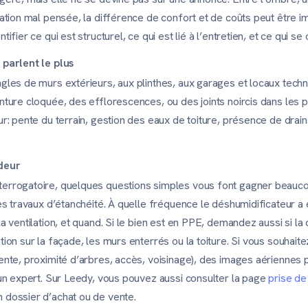
lation mal pensée, la différence de confort et de coûts peut être i
ifier ce qui est structurel, ce qui est lié à l’entretien, et ce qui se 
 parlent le plus
ngles de murs extérieurs, aux plinthes, aux garages et locaux tech
inture cloquée, des efflorescences, ou des joints noircis dans les 
ur: pente du terrain, gestion des eaux de toiture, présence de drai
ndeur
terrogatoire, quelques questions simples vous font gagner beaucou
des travaux d’étanchéité. À quelle fréquence le déshumidificateur a é
la ventilation, et quand. Si le bien est en PPE, demandez aussi si la
ation sur la façade, les murs enterrés ou la toiture. Si vous souha
pente, proximité d’arbres, accès, voisinage), des images aériennes
c un expert. Sur Leedy, vous pouvez aussi consulter la page
prise d
 dossier d’achat ou de vente.