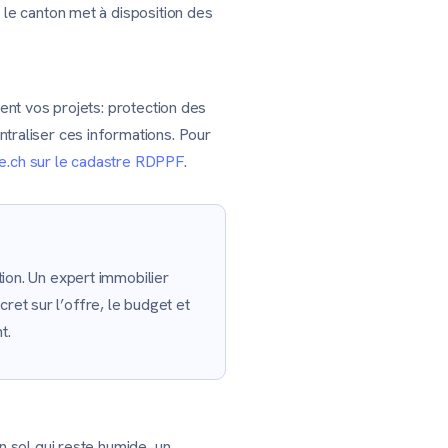
 le canton met à disposition des
ent vos projets: protection des
traliser ces informations. Pour
e.ch sur le cadastre RDPPF
.
tion. Un expert immobilier
et sur l’offre, le budget et
t.
n sol qui reste humide, un