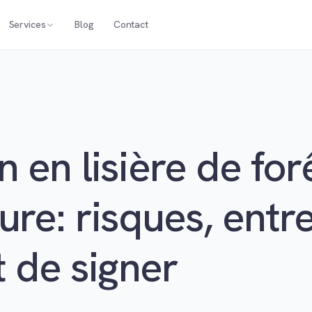
Services
Blog
Contact
 en lisière de for
re: risques, entre
t de signer