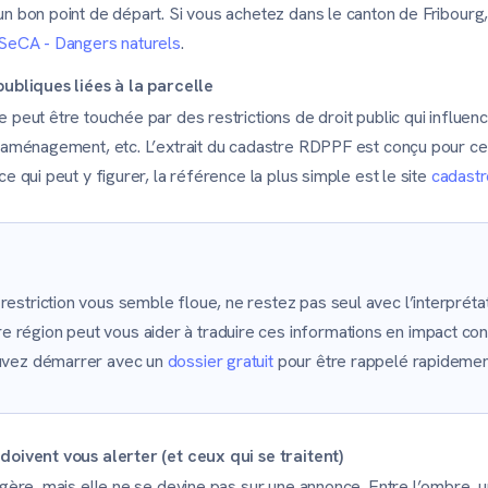
n bon point de départ. Si vous achetez dans le canton de Fribourg,
SeCA - Dangers naturels
.
publiques liées à la parcelle
 peut être touchée par des restrictions de droit public qui influenc
, aménagement, etc. L’extrait du cadastre RDPPF est conçu pour cen
e qui peut y figurer, la référence la plus simple est le site
cadastr
restriction vous semble floue, ne restez pas seul avec l’interpréta
région peut vous aider à traduire ces informations en impact concr
ouvez démarrer avec un
dossier gratuit
pour être rappelé rapidemen
doivent vous alerter (et ceux qui se traitent)
 gère, mais elle ne se devine pas sur une annonce. Entre l’ombre, u