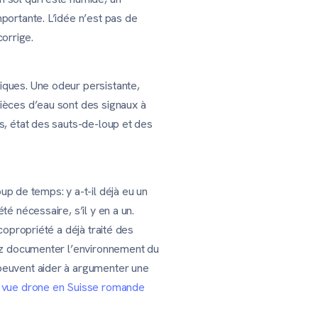
mportante. L’idée n’est pas de
corrige.
niques. Une odeur persistante,
pièces d’eau sont des signaux à
ns, état des sauts-de-loup et des
p de temps: y a-t-il déjà eu un
té nécessaire, s’il y en a un.
 copropriété a déjà traité des
itez documenter l’environnement du
 peuvent aider à argumenter une
e vue drone en Suisse romande