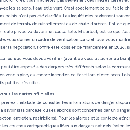
n bord forêt, vous n’achetez pas seulement des mètres carrés et 
ec les saisons, l’eau et le vent. C’est exactement ce qui fait le ch
ins points n’ont pas été clarifiés. Les inquiétudes reviennent souv
ement de terrain, de ruissellement ou de chute d’arbres. Est-ce qu
r route privée va devenir un casse-tête. Et surtout, est-ce que l’a
ple: vous donner un cadre de vérification concret, puis vous montr
er la négociation, l’offre et le dossier de financement en 2026, sa
sse: ce que vous devez vérifier (avant de vous attacher au bien)
 peut être exposé à des dangers très différents selon la commune:
en zone alpine, ou encore incendies de forêt lors d’étés secs. La b
s publics très utiles.
sur les cartes officielles
 prenez l’habitude de consulter les informations de danger disponi
à savoir si la parcelle ou ses abords sont concernés par un danger
ection, entretien, restrictions). Pour les alertes et le contexte gén
r les couches cartographiques liées aux dangers naturels (selon le