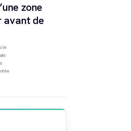
d’une zone
er avant de
s le
ais
es
entée