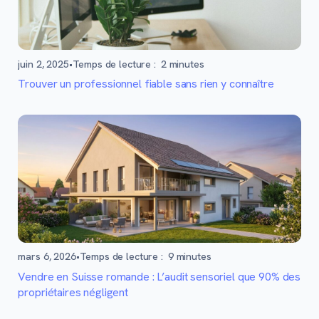
juin 2, 2025
•
Temps de lecture :
2
minutes
Trouver un professionnel fiable sans rien y connaître
mars 6, 2026
•
Temps de lecture :
9
minutes
Vendre en Suisse romande : L’audit sensoriel que 90% des
propriétaires négligent