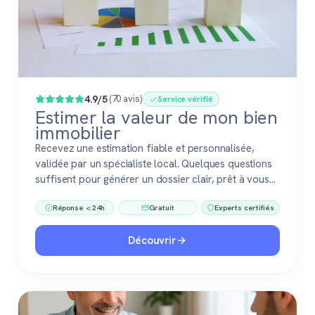
4.9/5
(70 avis)
Service vérifié
Estimer la valeur de mon bien
immobilier
Recevez une estimation fiable et personnalisée,
validée par un spécialiste local. Quelques questions
suffisent pour générer un dossier clair, prêt à vous
accompagner dans votre vente ou votre projet
Réponse < 24h
Gratuit
Experts certifiés
immobilier. Gratuit, sans engagement, 100 %
confiance.
Découvrir