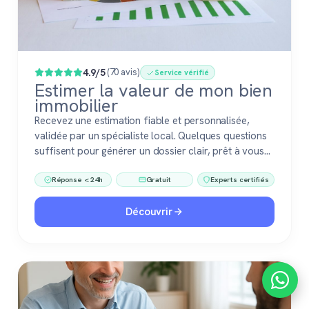
4.9/5
(70 avis)
Service vérifié
Estimer la valeur de mon bien
immobilier
Recevez une estimation fiable et personnalisée,
validée par un spécialiste local. Quelques questions
suffisent pour générer un dossier clair, prêt à vous
accompagner dans votre vente ou votre projet
Réponse < 24h
Gratuit
Experts certifiés
immobilier. Gratuit, sans engagement, 100 %
confiance.
Découvrir