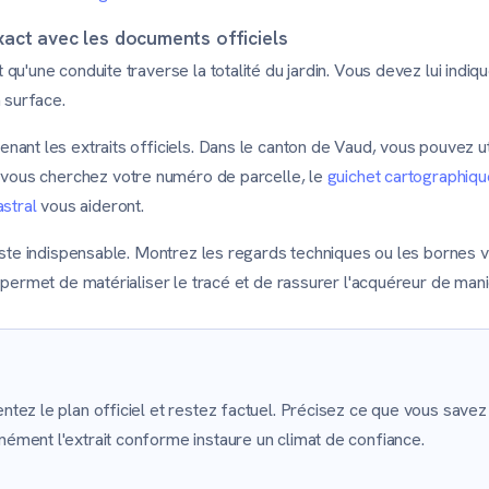
 exact avec les documents officiels
qu'une conduite traverse la totalité du jardin. Vous devez lui indi
n surface.
ant les extraits officiels. Dans le canton de Vaud, vous pouvez ut
i vous cherchez votre numéro de parcelle, le
guichet cartographiqu
astral
vous aideront.
este indispensable. Montrez les regards techniques ou les bornes vis
 permet de matérialiser le tracé et de rassurer l'acquéreur de maniè
entez le plan officiel et restez factuel. Précisez ce que vous save
nément l'extrait conforme instaure un climat de confiance.