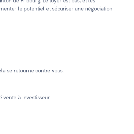
n de Fribourg. Le loyer est bas, et les
menter le potentiel et sécuriser une négociation
ela se retourne contre vous.
é vente à investisseur.