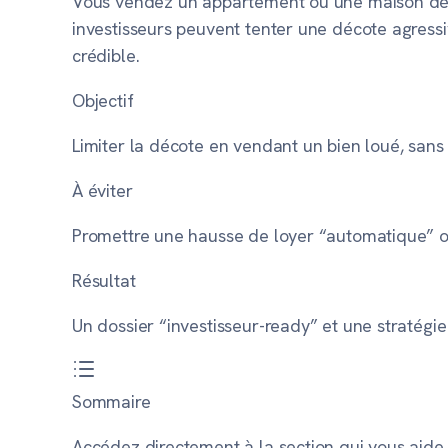
Vous vendez un appartement ou une maison déjà 
investisseurs peuvent tenter une décote agressi
crédible.
Objectif
Limiter la décote en vendant un bien loué, sans 
À éviter
Promettre une hausse de loyer “automatique” ou u
Résultat
Un dossier “investisseur-ready” et une stratégie 
Sommaire
Accédez directement à la section qui vous aide 