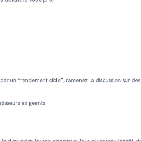
 par un “rendement cible”, ramenez la discussion sur des 
stisseurs exigeants
a discussion tourne souvent autour du revenu locatif, de l