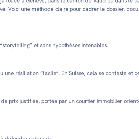
louée à Genève, dans le canton de Vaud ou dans le canto
ve. Voici une méthode claire pour cadrer le dossier, docu
“storytelling” et sans hypothèses intenables.
ne résiliation “facile”. En Suisse, cela se conteste et c
de prix justifiée, portée par un courtier immobilier orient
à défendre votre prix.