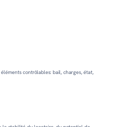
éléments contrôlables: bail, charges, état,
a stabilité du locataire, du potentiel de