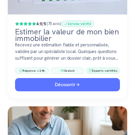
4.9/5
(70 avis)
Service vérifié
Estimer la valeur de mon bien
immobilier
Recevez une estimation fiable et personnalisée,
validée par un spécialiste local. Quelques questions
suffisent pour générer un dossier clair, prêt à vous
accompagner dans votre vente ou votre projet
Réponse < 24h
Gratuit
Experts certifiés
immobilier. Gratuit, sans engagement, 100 %
confiance.
Découvrir