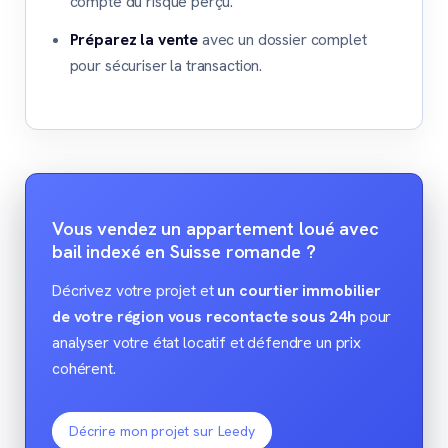
compte du risque perçu.
Préparez la vente
avec un dossier complet
pour sécuriser la transaction.
Vous vendez un appartement loué avec
bail indexé en Suisse romande ?
Décrivez votre projet et
un courtier immobilier
de votre région vous recontacte sous 24h
pour
analyser votre état locatif et défendre un prix
cohérent.
Décrire mon projet sur Leedy