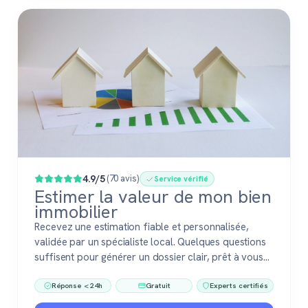
4.9/5
(70 avis)
Service vérifié
Estimer la valeur de mon bien
immobilier
Recevez une estimation fiable et personnalisée,
validée par un spécialiste local. Quelques questions
suffisent pour générer un dossier clair, prêt à vous
accompagner dans votre vente ou votre projet
Réponse < 24h
Gratuit
Experts certifiés
immobilier. Gratuit, sans engagement, 100 %
confiance.