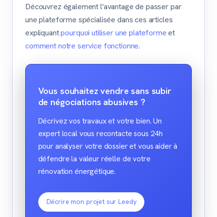
Découvrez également l'avantage de passer par
une plateforme spécialisée dans ces articles
expliquant
pourquoi utiliser une plateforme
et
comment notre service fonctionne
.
Vous souhaitez vendre sans subir
de négociations abusives ?
Décrivez vos travaux et votre bien. Un
expert local vous recontacte sous 24h
pour analyser votre dossier et vous aider à
défendre la valeur réelle de votre
rénovation énergétique.
Décrire mon projet sur Leedy