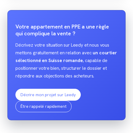
Votre appartement en PPE a une règle
qui complique la vente ?
Décrivez votre situation sur Leedy et nous vous
mettons gratuitement en relation avec
un courtier
sélectionné en Suisse romande
, capable de
positionner votre bien, structurer le dossier et
répondre aux objections des acheteurs.
Décrire mon projet sur Leedy
Être rappelé rapidement