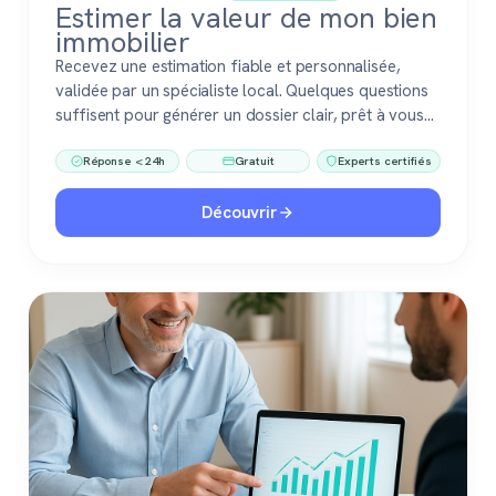
Estimer la valeur de mon bien
immobilier
Recevez une estimation fiable et personnalisée,
validée par un spécialiste local. Quelques questions
suffisent pour générer un dossier clair, prêt à vous
accompagner dans votre vente ou votre projet
Réponse < 24h
Gratuit
Experts certifiés
immobilier. Gratuit, sans engagement, 100 %
confiance.
Découvrir