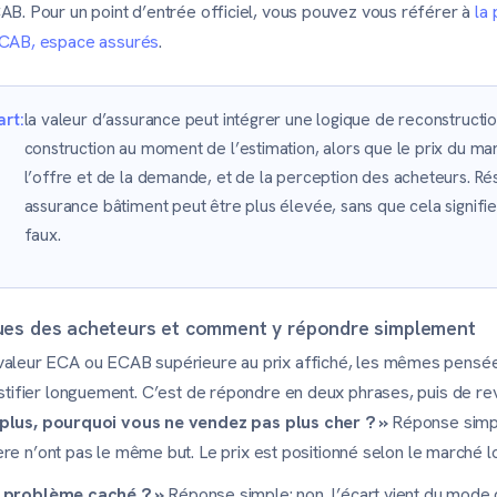
AB. Pour un point d’entrée officiel, vous pouvez vous référer à
la 
CAB, espace assurés
.
art:
la valeur d’assurance peut intégrer une logique de reconstructi
construction au moment de l’estimation, alors que le prix du m
l’offre et de la demande, et de la perception des acheteurs. Rés
assurance bâtiment peut être plus élevée, sans que cela signifie
faux.
iques des acheteurs et comment y répondre simplement
valeur ECA ou ECAB supérieure au prix affiché, les mêmes pensée
ustifier longuement. C’est de répondre en deux phrases, puis de reve
t plus, pourquoi vous ne vendez pas plus cher ? »
Réponse simple
ière n’ont pas le même but. Le prix est positionné selon le marché 
un problème caché ? »
Réponse simple: non, l’écart vient du mode d