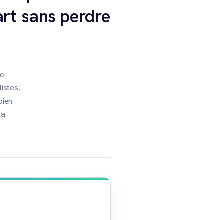
art sans perdre
te
listes,
bien
la