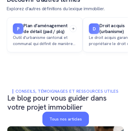
Explorez d'autres définitions du lexique immobilier.
Plan d’aménagement
Droit acquis
P
D
de détail (pad / plq)
(urbanisme)
Outil d'urbanisme cantonal et
Le droit acquis garanti
communal qui définit de manière
propriétaire le droit d
précise l'aménagement,
d'entretenir et de ven
l'équipement et les droits à bâtir
immobilier construit l
d'un secteur, dont l'approbation
sous l'ancien droit, mê
est souvent nécessaire avant de
respecte plus les nor
pouvoir construire ou valoriser
d'urbanisme actuelles.
un terrain.
CONSEILS, TÉMOIGNAGES ET RESSOURCES UTILES
Le blog pour vous guider dans
votre projet immobilier
Tous nos articles